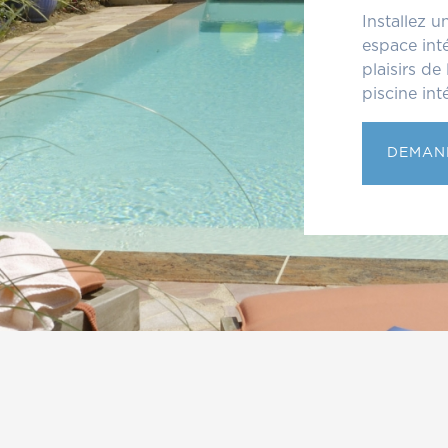
Installez 
espace int
plaisirs de
piscine int
DEMAND