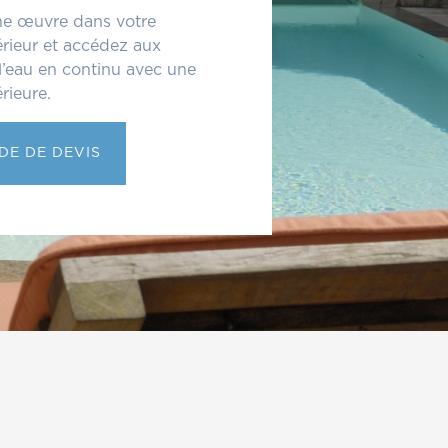
une œuvre dans votre
érieur et accédez aux
 l’eau en continu avec une
érieure.
E DE DEVIS