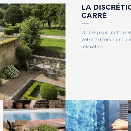
LA DISCRÉTI
CARRÉ
Optez pour un format 
votre extérieur une oa
relaxation.