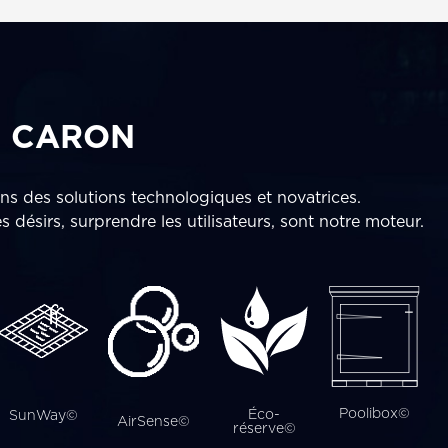
S CARON
s des solutions technologiques et novatrices.
s désirs, surprendre les utilisateurs, sont notre moteur.
Poolibox©
Éco-
SunWay©
AirSense©
réserve©