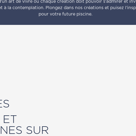
d'un art de vivre où chaque création doit pouvoir s'admirer et invi
t à la contemplation. Plongez dans nos créations et puisez l’insp
pour votre future piscine.
ES
 ET
INES SUR