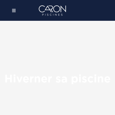
contenu
principal
Piscines
Innovations
Concept de fabrication
Hiverner sa piscine
Entretien
Equipements