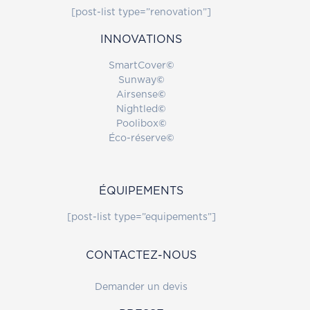
[post-list type=”renovation”]
INNOVATIONS
SmartCover
©
Sunway
©
Airsense
©
Nightled
©
Poolibox
©
Éco-réserve
©
ÉQUIPEMENTS
[post-list type=”equipements”]
CONTACTEZ-NOUS
Demander un devis